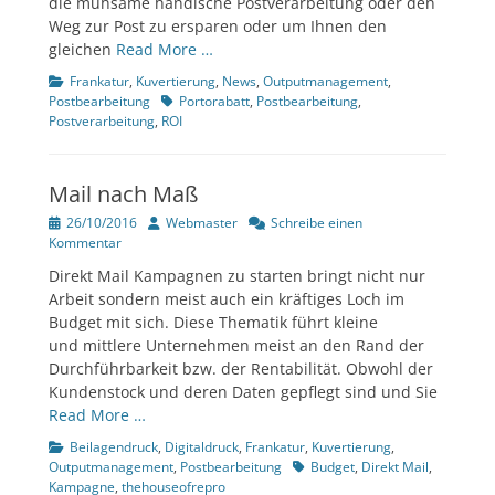
die mühsame händische Postverarbeitung oder den
Weg zur Post zu ersparen oder um Ihnen den
gleichen
Read More …
Kategorien
Frankatur
,
Kuvertierung
,
News
,
Outputmanagement
,
Tags
Postbearbeitung
Portorabatt
,
Postbearbeitung
,
Postverarbeitung
,
ROI
Mail nach Maß
Veröffentlicht
Author
26/10/2016
Webmaster
Schreibe einen
am
Kommentar
Direkt Mail Kampagnen zu starten bringt nicht nur
Arbeit sondern meist auch ein kräftiges Loch im
Budget mit sich. Diese Thematik führt kleine
und mittlere Unternehmen meist an den Rand der
Durchführbarkeit bzw. der Rentabilität. Obwohl der
Kundenstock und deren Daten gepflegt sind und Sie
Read More …
Kategorien
Beilagendruck
,
Digitaldruck
,
Frankatur
,
Kuvertierung
,
Tags
Outputmanagement
,
Postbearbeitung
Budget
,
Direkt Mail
,
Kampagne
,
thehouseofrepro