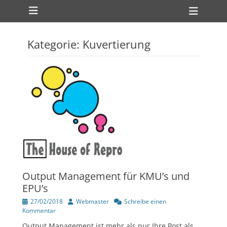
Primärmenü
zum
Heade
Inhalt
Toggl
überspringen
Kategorie:
Kuvertierung
ollapse
hild
enu
ollapse
hild
enu
Output Management für KMU’s und
EPU’s
Veröffentlicht
Author
27/02/2018
Webmaster
Schreibe einen
am
Kommentar
Output Management ist mehr als nur Ihre Post als