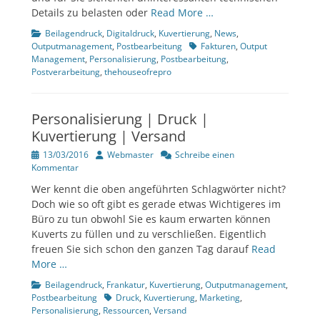
Details zu belasten oder
Read More …
Kategorien
Beilagendruck
,
Digitaldruck
,
Kuvertierung
,
News
,
Tags
Outputmanagement
,
Postbearbeitung
Fakturen
,
Output
Management
,
Personalisierung
,
Postbearbeitung
,
Postverarbeitung
,
thehouseofrepro
Personalisierung | Druck |
Kuvertierung | Versand
Veröffentlicht
Author
13/03/2016
Webmaster
Schreibe einen
am
Kommentar
Wer kennt die oben angeführten Schlagwörter nicht?
Doch wie so oft gibt es gerade etwas Wichtigeres im
Büro zu tun obwohl Sie es kaum erwarten können
Kuverts zu füllen und zu verschließen. Eigentlich
freuen Sie sich schon den ganzen Tag darauf
Read
More …
Kategorien
Beilagendruck
,
Frankatur
,
Kuvertierung
,
Outputmanagement
,
Tags
Postbearbeitung
Druck
,
Kuvertierung
,
Marketing
,
Personalisierung
,
Ressourcen
,
Versand