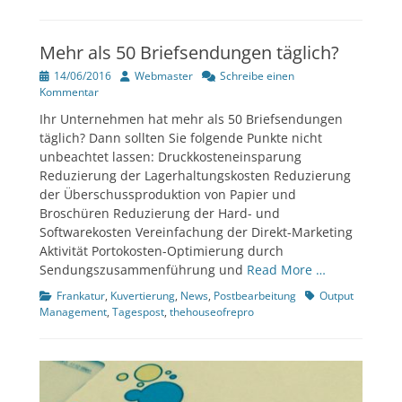
Mehr als 50 Briefsendungen täglich?
Veröffentlicht
Author
14/06/2016
Webmaster
Schreibe einen
am
Kommentar
Ihr Unternehmen hat mehr als 50 Briefsendungen
täglich? Dann sollten Sie folgende Punkte nicht
unbeachtet lassen: Druckkosteneinsparung
Reduzierung der Lagerhaltungskosten Reduzierung
der Überschussproduktion von Papier und
Broschüren Reduzierung der Hard- und
Softwarekosten Vereinfachung der Direkt-Marketing
Aktivität Portokosten-Optimierung durch
Sendungszusammenführung und
Read More …
Kategorien
Tags
Frankatur
,
Kuvertierung
,
News
,
Postbearbeitung
Output
Management
,
Tagespost
,
thehouseofrepro