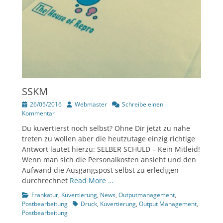
SSKM
Veröffentlicht
Author
26/05/2016
Webmaster
Schreibe einen
am
Kommentar
Du kuvertierst noch selbst? Ohne Dir jetzt zu nahe
treten zu wollen aber die heutzutage einzig richtige
Antwort lautet hierzu: SELBER SCHULD – Kein Mitleid!
Wenn man sich die Personalkosten ansieht und den
Aufwand die Ausgangspost selbst zu erledigen
durchrechnet
Read More …
Kategorien
Frankatur
,
Kuvertierung
,
News
,
Outputmanagement
,
Tags
Postbearbeitung
Druck
,
Kuvertierung
,
Output Management
,
Postbearbeitung