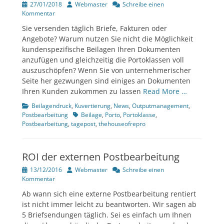
Veröffentlicht
Author
27/01/2018
Webmaster
Schreibe einen
am
Kommentar
Sie versenden täglich Briefe, Fakturen oder
Angebote? Warum nutzen Sie nicht die Möglichkeit
kundenspezifische Beilagen Ihren Dokumenten
anzufügen und gleichzeitig die Portoklassen voll
auszuschöpfen? Wenn Sie von unternehmerischer
Seite her gezwungen sind einiges an Dokumenten
Ihren Kunden zukommen zu lassen
Read More …
Kategorien
Beilagendruck
,
Kuvertierung
,
News
,
Outputmanagement
,
Tags
Postbearbeitung
Beilage
,
Porto
,
Portoklasse
,
Postbearbeitung
,
tagepost
,
thehouseofrepro
ROI der externen Postbearbeitung
Veröffentlicht
Author
13/12/2016
Webmaster
Schreibe einen
am
Kommentar
Ab wann sich eine externe Postbearbeitung rentiert
ist nicht immer leicht zu beantworten. Wir sagen ab
5 Briefsendungen täglich. Sei es einfach um Ihnen