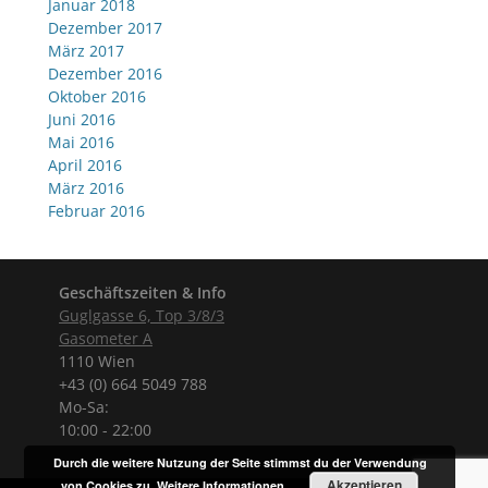
Januar 2018
Dezember 2017
März 2017
Dezember 2016
Oktober 2016
Juni 2016
Mai 2016
April 2016
März 2016
Februar 2016
Geschäftszeiten & Info
Guglgasse 6, Top 3/8/3
Gasometer A
1110 Wien
+43 (0) 664 5049 788
Mo-Sa:
10:00 - 22:00
Durch die weitere Nutzung der Seite stimmst du der Verwendung
Akzeptieren
von Cookies zu.
Weitere Informationen