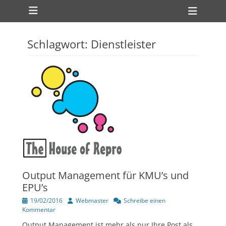
Primärmenü
zum
Heade
Inhalt
Toggl
überspringen
Schlagwort:
Dienstleister
ollapse
hild
enu
ollapse
hild
enu
Output Management für KMU’s und
EPU’s
Veröffentlicht
Author
19/02/2016
Webmaster
Schreibe einen
am
Kommentar
Output Management ist mehr als nur Ihre Post als