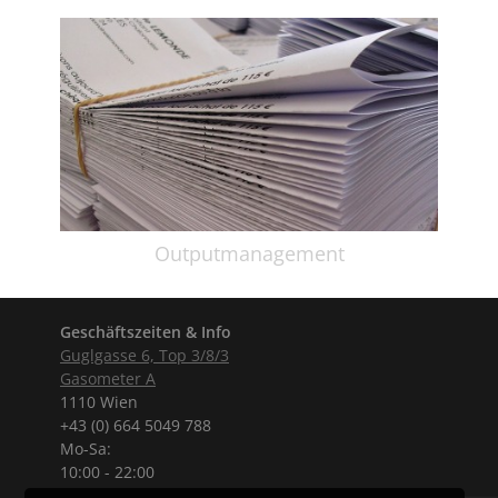
Outputmanagement
Geschäftszeiten & Info
Guglgasse 6, Top 3/8/3
Gasometer A
1110 Wien
+43 (0) 664 5049 788
Mo-Sa:
10:00 - 22:00