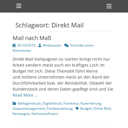
Primärmenü
zum
Heade
Inhalt
Toggl
überspringen
Schlagwort:
Direkt Mail
ollapse
hild
enu
Mail nach Maß
Veröffentlicht
Author
26/10/2016
Webmaster
Schreibe einen
am
Kommentar
Direkt Mail Kampagnen zu starten bringt nicht nur
Arbeit sondern meist auch ein kräftiges Loch im
ollapse
hild
Budget mit sich. Diese Thematik führt kleine
enu
und mittlere Unternehmen meist an den Rand der
Durchführbarkeit bzw. der Rentabilität. Obwohl der
Kundenstock und deren Daten gepflegt sind und Sie
Read More …
Kategorien
Beilagendruck
,
Digitaldruck
,
Frankatur
,
Kuvertierung
,
Tags
Outputmanagement
,
Postbearbeitung
Budget
,
Direkt Mail
,
Kampagne
,
thehouseofrepro