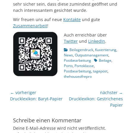
sehr sicher sein, dass diese zumindest geöffnet und
nach interessantem gesichtet wurde.
Wir freuen uns auf neue
Kontakte
und gute
Zusammenarbeit
!
Auch erreichbar über
Twitter
und
LinkedIn
.
Kategorien
Beilagendruck
,
Kuvertierung
,
News
,
Outputmanagement
,
Tags
Postbearbeitung
Beilage
,
Porto
,
Portoklasse
,
Postbearbeitung
,
tagepost
,
thehouseofrepro
Beitragsnavigation
← vorheriger
nächster →
Vorheriger
nächster
Drucklexikon: Baryt-Papier
Drucklexikon: Gestrichenes
Beitrag:
Beitrag:
Papier
Schreibe einen Kommentar
Deine E-Mail-Adresse wird nicht veröffentlicht.