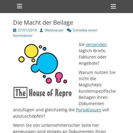
Primärmenü
zum
Heade
Inhalt
Toggl
überspringen
Die Macht der Beilage
ollapse
hild
Veröffentlicht
Author
27/01/2018
Webmaster
Schreibe einen
enu
am
Kommentar
Sie
versenden
täglich Briefe,
Fakturen oder
Angebote?
ollapse
Warum nutzen Sie
hild
enu
nicht die
Möglichkeit
kundenspezifische
Beilagen Ihren
Dokumenten
anzufügen und gleichzeitig die
Portoklassen
voll
auszuschöpfen?
Wenn Sie von unternehmerischer Seite her
gezwungen sind einiges an Dokumenten Ihren