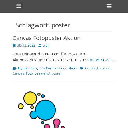
Primärmenü
zum
Heade
Inhalt
Toggl
überspringen
Schlagwort:
poster
ollapse
hild
enu
Canvas Fotoposter Aktion
Veröffentlicht
Author
30/12/2022
Sigi
am
Foto Leinwand 60×80 cm für 25,- Euro
Aktionszeitraum: 06.01.2023-21.01.2023
Read More …
ollapse
Kategorien
Tags
Digitaldruck
,
Großformatdruck
,
News
Aktion
,
Angebot
,
hild
Canvas
,
Foto
,
Leinwand
,
poster
enu