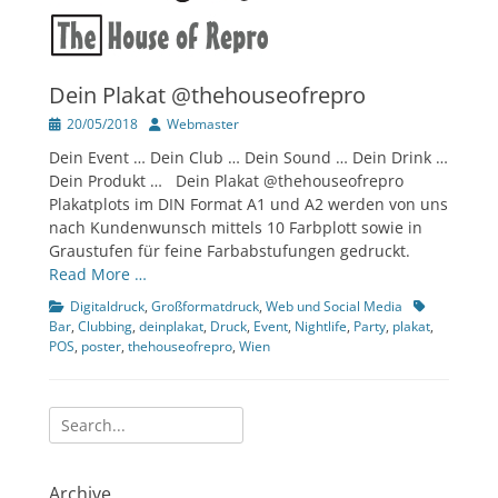
Dein Plakat @thehouseofrepro
Veröffentlicht
Author
20/05/2018
Webmaster
am
Dein Event … Dein Club … Dein Sound … Dein Drink …
Dein Produkt … Dein Plakat @thehouseofrepro
Plakatplots im DIN Format A1 und A2 werden von uns
nach Kundenwunsch mittels 10 Farbplott sowie in
Graustufen für feine Farbabstufungen gedruckt.
Read More …
Kategorien
Tags
Digitaldruck
,
Großformatdruck
,
Web und Social Media
Bar
,
Clubbing
,
deinplakat
,
Druck
,
Event
,
Nightlife
,
Party
,
plakat
,
POS
,
poster
,
thehouseofrepro
,
Wien
Suche
nach:
Archive