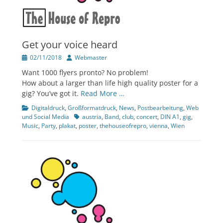
Get your voice heard
Veröffentlicht
Author
02/11/2018
Webmaster
am
Want 1000 flyers pronto? No problem!
How about a larger than life high quality poster for a
gig? You’ve got it.
Read More …
Kategorien
Digitaldruck
,
Großformatdruck
,
News
,
Postbearbeitung
,
Web
Tags
und Social Media
austria
,
Band
,
club
,
concert
,
DIN A1
,
gig
,
Music
,
Party
,
plakat
,
poster
,
thehouseofrepro
,
vienna
,
Wien