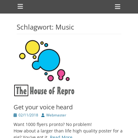
Primärmenü
zum
Heade
Inhalt
Toggl
überspringen
Schlagwort:
Music
ollapse
hild
enu
ollapse
hild
enu
Get your voice heard
Veröffentlicht
Author
02/11/2018
Webmaster
am
Want 1000 flyers pronto? No problem!
How about a larger than life high quality poster for a
gig? You’ve got it.
Read More …