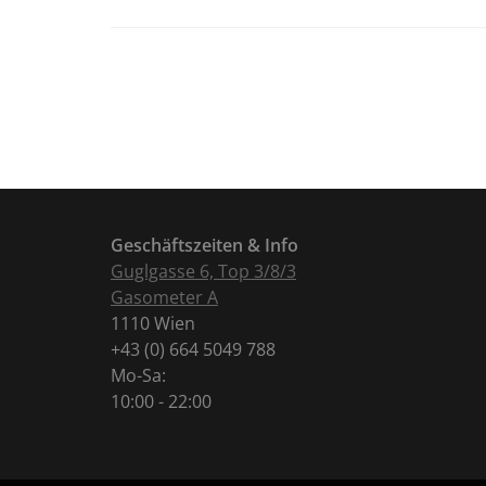
Geschäftszeiten & Info
Guglgasse 6, Top 3/8/3
Gasometer A
1110 Wien
+43 (0) 664 5049 788
Mo-Sa:
10:00 - 22:00