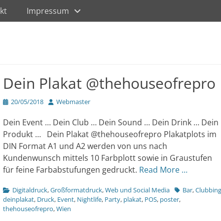
kt
Impressum
Dein Plakat @thehouseofrepro
Veröffentlicht
Author
20/05/2018
Webmaster
am
Dein Event … Dein Club … Dein Sound … Dein Drink … Dein
Produkt … Dein Plakat @thehouseofrepro Plakatplots im
DIN Format A1 und A2 werden von uns nach
Kundenwunsch mittels 10 Farbplott sowie in Graustufen
für feine Farbabstufungen gedruckt.
Read More …
Kategorien
Tags
Digitaldruck
,
Großformatdruck
,
Web und Social Media
Bar
,
Clubbin
deinplakat
,
Druck
,
Event
,
Nightlife
,
Party
,
plakat
,
POS
,
poster
,
thehouseofrepro
,
Wien