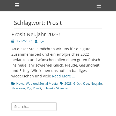
Primärmenü
zum
Heade
Inhalt
Toggl
überspringen
Schlagwort:
Prosit
ollapse
hild
enu
Prosit Neujahr 2023!
Veröffentlicht
Author
30/12/2022
Sigi
am
An dieser Stelle möchten wir uns für die gute
Zusammenarbeit und ein erfolgreiches 2022
bedanken und wünschen allen einen guten Rutsch
ollapse
hild
ins neue Jahr sowie viel Glück, Freude, Gesundheit
enu
und Erfolg! Wir freuen uns auf ein baldiges
wiedersehen und viele
Read More …
Kategorien
Tags
News
,
Web und Social Media
2023
,
Glück
,
Klee
,
Neujahr
,
New Year
,
Pig
,
Prosit
,
Schwein
,
Silvester
Suche
nach: