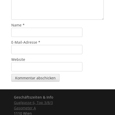
Name
*
E-Mail-Adresse
*
Website
Geschäftszeiten & Info
Guglgasse 6, Top 3/8/3
Gasometer A
1110 Wien