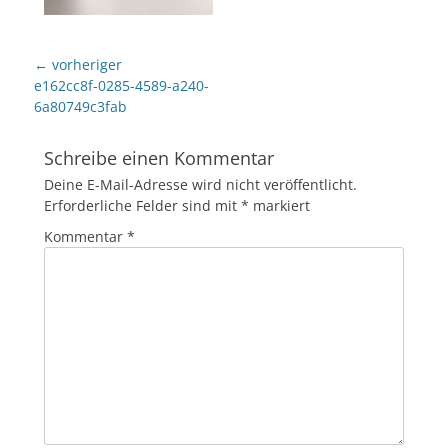
Beitragsnavigation
← vorheriger
Vorheriger
e162cc8f-0285-4589-a240-
Beitrag:
6a80749c3fab
Schreibe einen Kommentar
Deine E-Mail-Adresse wird nicht veröffentlicht.
Erforderliche Felder sind mit
*
markiert
Kommentar
*