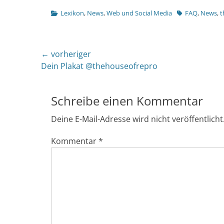
Kategorien
Tags
Lexikon
,
News
,
Web und Social Media
FAQ
,
News
,
t
Beitragsnavigation
← vorheriger
Vorheriger
Dein Plakat @thehouseofrepro
Beitrag:
Schreibe einen Kommentar
Deine E-Mail-Adresse wird nicht veröffentlicht
Kommentar
*