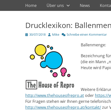
Primärmenü
zum
Home
Über uns
News
Konta
Inhalt
überspringen
Drucklexikon: Ballenme
Veröffentlicht
Author
30/07/2018
Mike
Schreibe einen Kommentar
am
Ballenmenge:
Bezeichnung für
(die ein Mann „
Heute wird Papie
Weitere Erkläru
http://www.thehouseofrepro.at
oder
https:/
Für Fragen stehen wir Ihnen gerne telefonisc
http://www.thehouseofrepro.at/kontakt/
zur 