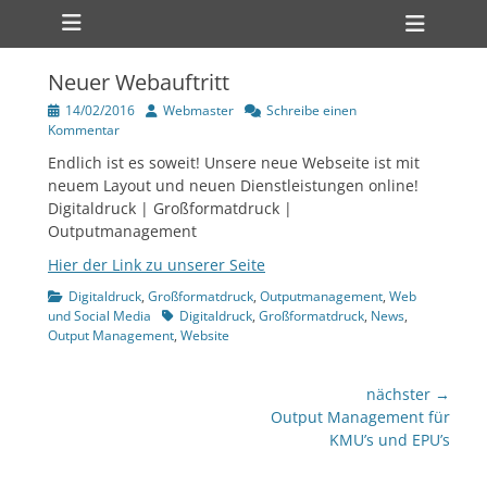
Primärmenü
zum
Heade
Inhalt
Toggl
überspringen
Neuer Webauftritt
ollapse
hild
Veröffentlicht
Author
14/02/2016
Webmaster
Schreibe einen
enu
am
Kommentar
Endlich ist es soweit! Unsere neue Webseite ist mit
neuem Layout und neuen Dienstleistungen online!
Digitaldruck | Großformatdruck |
Outputmanagement
ollapse
Hier der Link zu unserer Seite
hild
enu
Kategorien
Digitaldruck
,
Großformatdruck
,
Outputmanagement
,
Web
Tags
und Social Media
Digitaldruck
,
Großformatdruck
,
News
,
Output Management
,
Website
Beitragsnavigation
nächster →
nächster
Output Management für
Beitrag:
KMU’s und EPU’s